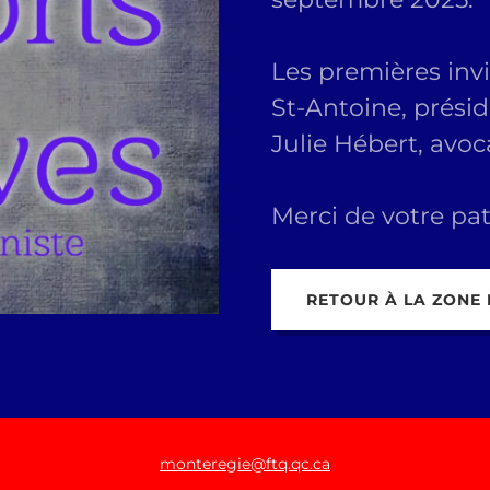
Les premières inv
St-Antoine, prés
Julie Hébert, avoc
Merci de votre pat
RETOUR À LA ZONE
monteregie@ftq.qc.ca